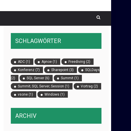
SCHLAGWÖRTER
ADC
(1)
Apnoe
(1)
Freediving
(2)
Konferenz
(7)
Sharepoint
(3)
SQLDays
(2)
SQL Server
(6)
Summit
(1)
Summit; SQL Server; Session
(1)
Vortrag
(2)
vsone
(1)
Windows
(1)
ARCHIV