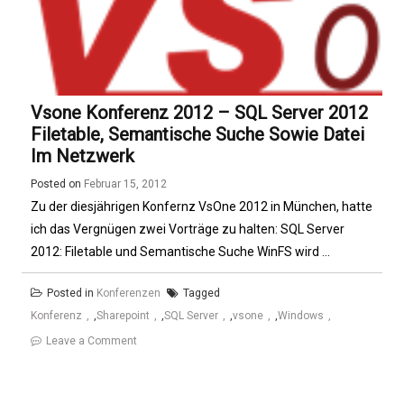
Vsone Konferenz 2012 – SQL Server 2012
Filetable, Semantische Suche Sowie Datei
Im Netzwerk
Posted on
Februar 15, 2012
Zu der diesjährigen Konfernz VsOne 2012 in München, hatte
ich das Vergnügen zwei Vorträge zu halten: SQL Server
2012: Filetable und Semantische Suche WinFS wird ...
Posted in
Konferenzen
Tagged
Konferenz
,
Sharepoint
,
SQL Server
,
vsone
,
Windows
on
Leave a Comment
Vsone
Konferenz