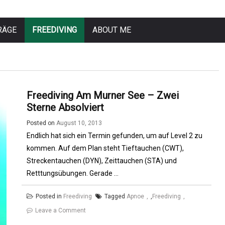
RÄGE
FREEDIVING
ABOUT ME
Freediving Am Murner See – Zwei
Sterne Absolviert
Posted on
August 10, 2013
Endlich hat sich ein Termin gefunden, um auf Level 2 zu
kommen. Auf dem Plan steht Tieftauchen (CWT),
Streckentauchen (DYN), Zeittauchen (STA) und
Retttungsübungen. Gerade ...
Posted in
Freediving
Tagged
Apnoe
,
Freediving
on
Leave a Comment
Freediving