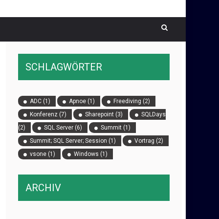
SCHLAGWÖRTER
ADC
(1)
Apnoe
(1)
Freediving
(2)
Konferenz
(7)
Sharepoint
(3)
SQLDays
(2)
SQL Server
(6)
Summit
(1)
Summit; SQL Server; Session
(1)
Vortrag
(2)
vsone
(1)
Windows
(1)
ARCHIV