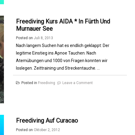
am
Murner
Freediving Kurs AIDA * In Fürth Und
See
Murnauer See
–
Zwei
Posted on
Juli 8, 2013
Sterne
Nach langem Suchen hat es endlich geklappt: Der
absolviert
legitime Einstieg ins Apnoe Tauchen. Nach
Atemübungen und 1000 von Fragen konnten wir
loslegen. Zeittraining und Streckentauche. ...
on
Posted in
Freediving
Leave a Comment
Freediving
Kurs
AIDA
*
Freediving Auf Curacao
in
Fürth
Posted on
Oktober 2, 2012