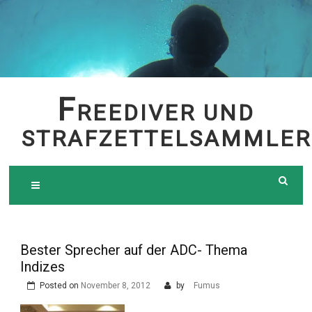
Skip
to
content
F
REEDIVER UND
STRAFZETTELSAMMLER
Bester Sprecher auf der ADC- Thema
Indizes
Posted on
November 8, 2012
by
Fumus