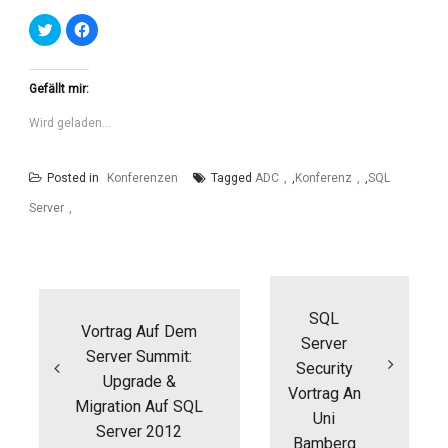
Klick,
Klick,
um
um
über
auf
Twitter
Facebook
zu
zu
teilen
teilen
Gefällt mir:
(Wird
(Wird
in
in
neuem
neuem
Wird geladen...
Fenster
Fenster
geöffnet)
geöffnet)
Posted in
Konferenzen
Tagged
ADC
,
Konferenz
,
SQL
Server
Beitragsnavigation
SQL
Vortrag Auf Dem
Server
Server Summit:
Security
Upgrade &
Vortrag An
Migration Auf SQL
Uni
Server 2012
Bamberg