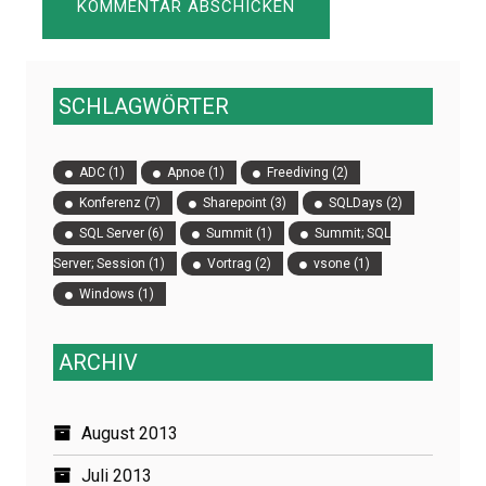
SCHLAGWÖRTER
ADC
(1)
Apnoe
(1)
Freediving
(2)
Konferenz
(7)
Sharepoint
(3)
SQLDays
(2)
SQL Server
(6)
Summit
(1)
Summit; SQL
Server; Session
(1)
Vortrag
(2)
vsone
(1)
Windows
(1)
ARCHIV
August 2013
Juli 2013