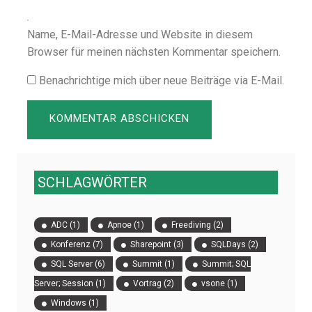
Name, E-Mail-Adresse und Website in diesem
Browser für meinen nächsten Kommentar speichern.
Benachrichtige mich über neue Beiträge via E-Mail.
SCHLAGWÖRTER
ADC
(1)
Apnoe
(1)
Freediving
(2)
Konferenz
(7)
Sharepoint
(3)
SQLDays
(2)
SQL Server
(6)
Summit
(1)
Summit; SQL
Server; Session
(1)
Vortrag
(2)
vsone
(1)
Windows
(1)