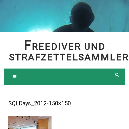
Skip
to
content
F
REEDIVER UND
STRAFZETTELSAMMLER
SQLDays_2012-150×150