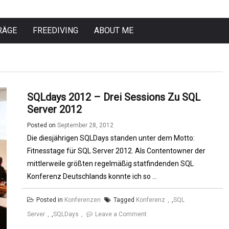
RÄGE
FREEDIVING
ABOUT ME
SQLdays 2012 – Drei Sessions Zu SQL
Server 2012
Posted on
September 28, 2012
Die diesjährigen SQLDays standen unter dem Motto:
Fitnesstage für SQL Server 2012. Als Contentowner der
mittlerweile größten regelmäßig statfindenden SQL
Konferenz Deutschlands konnte ich so ...
Posted in
Konferenzen
Tagged
Konferenz
,
SQL
on
Server
,
SQLDays
Leave a Comment
SQLdays