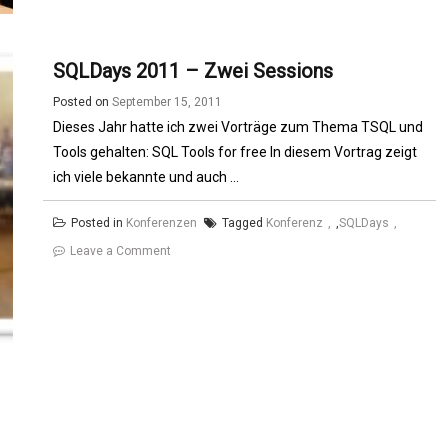
2012
–
SQLDays 2011 – Zwei Sessions
Drei
Sessions
Posted on
September 15, 2011
zu
Dieses Jahr hatte ich zwei Vorträge zum Thema TSQL und
SQL
Tools gehalten: SQL Tools for free In diesem Vortrag zeigt
Server
ich viele bekannte und auch ...
2012
Posted in
Konferenzen
Tagged
Konferenz
,
SQLDays
on
Leave a Comment
SQLDays
2011
–
Zwei
Sessions