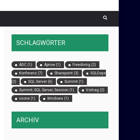
SCHLAGWÖRTER
ADC
(1)
Apnoe
(1)
Freediving
(2)
Konferenz
(7)
Sharepoint
(3)
SQLDays
(2)
SQL Server
(6)
Summit
(1)
Summit; SQL Server; Session
(1)
Vortrag
(2)
vsone
(1)
Windows
(1)
ARCHIV