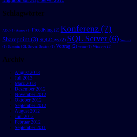
Migration auf SQL Server 2012
Schlagwörter
Konferenz
(7)
Freediving
(2)
ADC
(1)
Apnoe
(1)
SQL Server
(6)
Sharepoint
(3)
SQLDays
(2)
Summit
Vortrag
(2)
(1)
Summit; SQL Server; Session
(1)
vsone
(1)
Windows
(1)
Archiv
August 2013
Juli 2013
März 2013
Dezember 2012
November 2012
Oktober 2012
September 2012
August 2012
Juni 2012
Februar 2012
September 2011