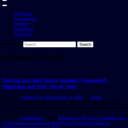
Allgemein
Konferenzen
Vorträge
Freediving
About Me
Search for:
Schlagwort:
Summit
Vortrag auf dem Server Summit: Upgrade &
Migration auf SQL Server 2012
Posted on
Oktober 25, 2012
August 14, 2016
by
Fumus
Im Oktober hatte ich wieder mal die Ehre auf dem Server Summit
zum Thema SQL Server 2012 zu sprechen. Thema war dieses Mal
Upgrade und ...
Posted in
Konferenzen
Tagged
Konferenz
,
SQL Server
,
Summit
Leave
a Comment
on Vortrag auf dem Server Summit: Upgrade &