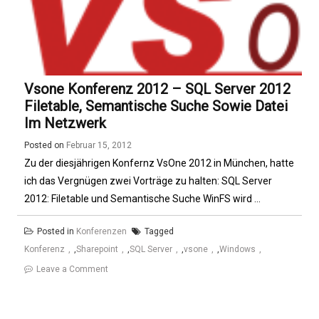
Vsone Konferenz 2012 – SQL Server 2012
Filetable, Semantische Suche Sowie Datei
Im Netzwerk
Posted on
Februar 15, 2012
Zu der diesjährigen Konfernz VsOne 2012 in München, hatte
ich das Vergnügen zwei Vorträge zu halten: SQL Server
2012: Filetable und Semantische Suche WinFS wird ...
Posted in
Konferenzen
Tagged
Konferenz
,
Sharepoint
,
SQL Server
,
vsone
,
Windows
on
Leave a Comment
Vsone
Konferenz