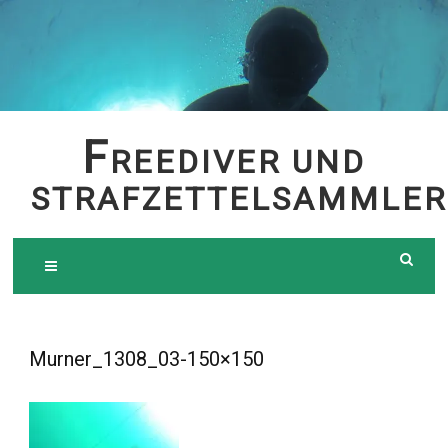
Skip
to
content
F
REEDIVER UND
STRAFZETTELSAMMLER
Murner_1308_03-150×150