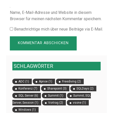
Name, E-Mail-Adresse und Website in diesem
Browser für meinen nächsten Kommentar speichern.
Benachrichtige mich über neue Beiträge via E-Mail.
SCHLAGWÖRTER
ADC
(1)
Apnoe
(1)
Freediving
(2)
Konferenz
(7)
Sharepoint
(3)
SQLDays
(2)
SQL Server
(6)
Summit
(1)
Summit; SQL
Server; Session
(1)
Vortrag
(2)
vsone
(1)
Windows
(1)