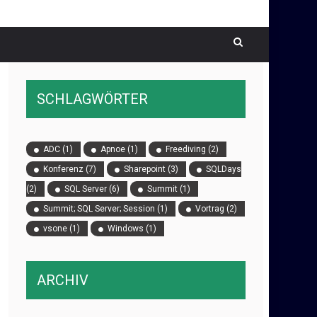
SCHLAGWÖRTER
ADC
(1)
Apnoe
(1)
Freediving
(2)
Konferenz
(7)
Sharepoint
(3)
SQLDays
(2)
SQL Server
(6)
Summit
(1)
Summit; SQL Server; Session
(1)
Vortrag
(2)
vsone
(1)
Windows
(1)
ARCHIV