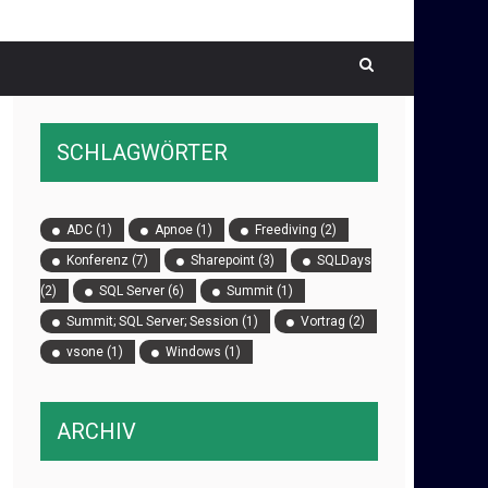
SCHLAGWÖRTER
ADC
(1)
Apnoe
(1)
Freediving
(2)
Konferenz
(7)
Sharepoint
(3)
SQLDays
(2)
SQL Server
(6)
Summit
(1)
Summit; SQL Server; Session
(1)
Vortrag
(2)
vsone
(1)
Windows
(1)
ARCHIV