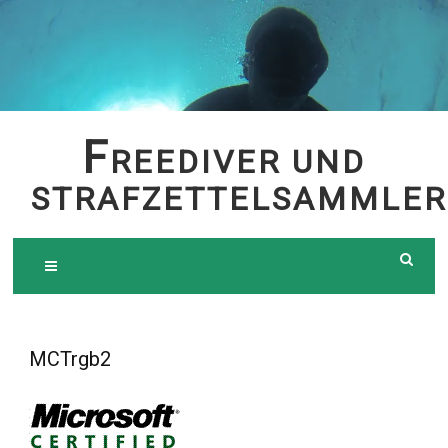
Skip
to
content
F
REEDIVER UND
STRAFZETTELSAMMLER
MCTrgb2