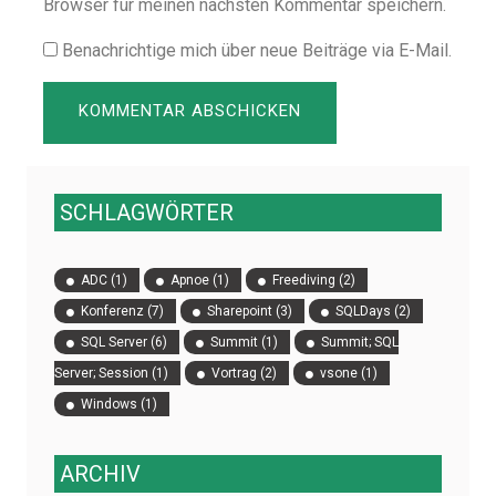
Browser für meinen nächsten Kommentar speichern.
Benachrichtige mich über neue Beiträge via E-Mail.
SCHLAGWÖRTER
ADC
(1)
Apnoe
(1)
Freediving
(2)
Konferenz
(7)
Sharepoint
(3)
SQLDays
(2)
SQL Server
(6)
Summit
(1)
Summit; SQL
Server; Session
(1)
Vortrag
(2)
vsone
(1)
Windows
(1)
ARCHIV