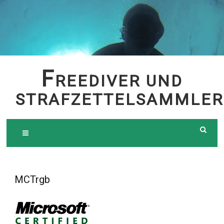
Skip
to
content
F
REEDIVER UND
STRAFZETTELSAMMLER
MCTrgb