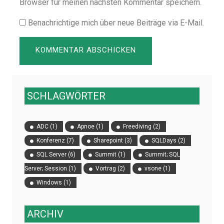
Browser für meinen nächsten Kommentar speichern.
Benachrichtige mich über neue Beiträge via E-Mail.
SCHLAGWÖRTER
ADC
(1)
Apnoe
(1)
Freediving
(2)
Konferenz
(7)
Sharepoint
(3)
SQLDays
(2)
SQL Server
(6)
Summit
(1)
Summit; SQL
Server; Session
(1)
Vortrag
(2)
vsone
(1)
Windows
(1)
ARCHIV