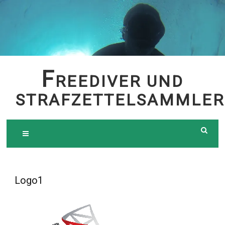
Skip
to
content
F
REEDIVER UND
STRAFZETTELSAMMLER
Logo1