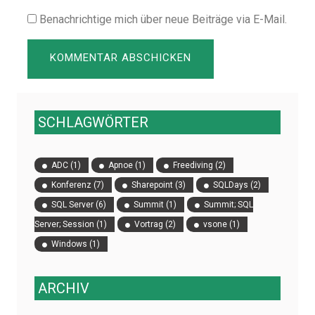
Benachrichtige mich über neue Beiträge via E-Mail.
SCHLAGWÖRTER
ADC
(1)
Apnoe
(1)
Freediving
(2)
Konferenz
(7)
Sharepoint
(3)
SQLDays
(2)
SQL Server
(6)
Summit
(1)
Summit; SQL
Server; Session
(1)
Vortrag
(2)
vsone
(1)
Windows
(1)
ARCHIV