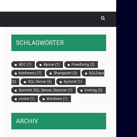
SCHLAGWÖRTER
ADC
(1)
Apnoe
(1)
Freediving
(2)
Konferenz
(7)
Sharepoint
(3)
SQLDays
(2)
SQL Server
(6)
Summit
(1)
Summit; SQL Server; Session
(1)
Vortrag
(2)
vsone
(1)
Windows
(1)
ARCHIV