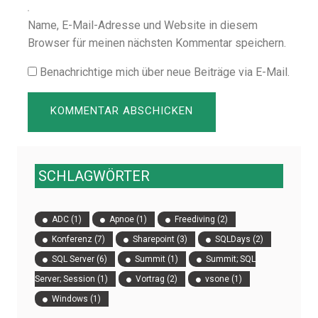
Name, E-Mail-Adresse und Website in diesem
Browser für meinen nächsten Kommentar speichern.
Benachrichtige mich über neue Beiträge via E-Mail.
SCHLAGWÖRTER
ADC
(1)
Apnoe
(1)
Freediving
(2)
Konferenz
(7)
Sharepoint
(3)
SQLDays
(2)
SQL Server
(6)
Summit
(1)
Summit; SQL
Server; Session
(1)
Vortrag
(2)
vsone
(1)
Windows
(1)