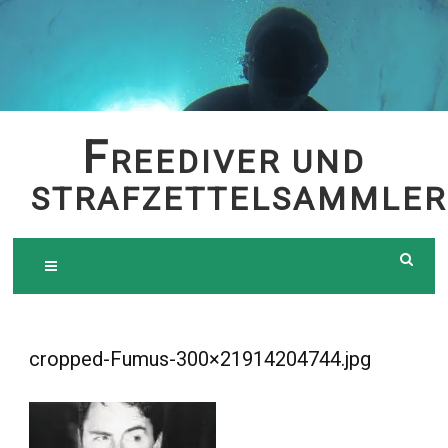
Skip
to
content
F
REEDIVER UND
STRAFZETTELSAMMLER
cropped-Fumus-300×21914204744.jpg