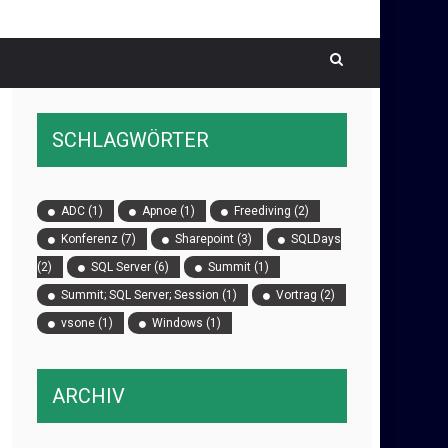
SCHLAGWÖRTER
ADC
(1)
Apnoe
(1)
Freediving
(2)
Konferenz
(7)
Sharepoint
(3)
SQLDays
(2)
SQL Server
(6)
Summit
(1)
Summit; SQL Server; Session
(1)
Vortrag
(2)
vsone
(1)
Windows
(1)
ARCHIV