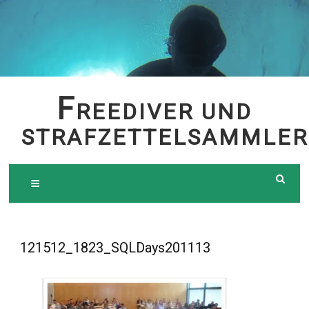
Skip
to
content
F
REEDIVER UND
STRAFZETTELSAMMLER
121512_1823_SQLDays201113