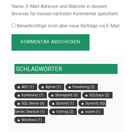
Name, E-Mail-Adresse und Website in diesem
Browser für meinen nächsten Kommentar speichern.
Benachrichtige mich über neue Beiträge via E-Mail.
SCHLAGWÖRTER
ADC
(1)
Apnoe
(1)
Freediving
(2)
Konferenz
(7)
Sharepoint
(3)
SQLDays
(2)
SQL Server
(6)
Summit
(1)
Summit; SQL
Server; Session
(1)
Vortrag
(2)
vsone
(1)
Windows
(1)