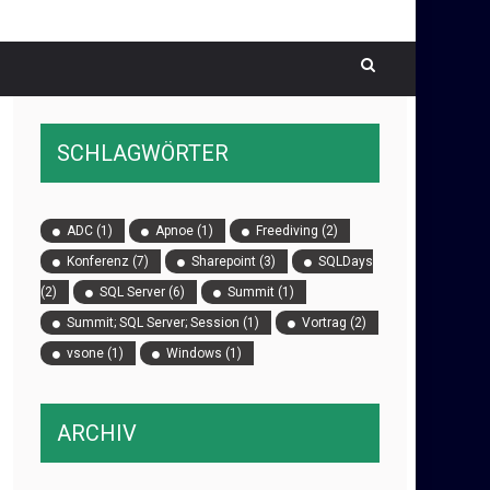
SCHLAGWÖRTER
ADC
(1)
Apnoe
(1)
Freediving
(2)
Konferenz
(7)
Sharepoint
(3)
SQLDays
(2)
SQL Server
(6)
Summit
(1)
Summit; SQL Server; Session
(1)
Vortrag
(2)
vsone
(1)
Windows
(1)
ARCHIV