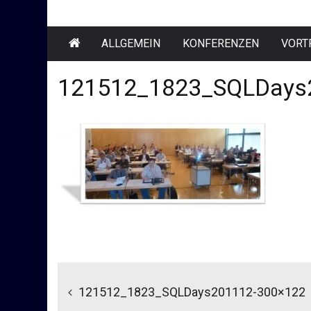
ALLGEMEIN
KONFERENZEN
VORT
121512_1823_SQLDays
Beitragsnavigation
121512_1823_SQLDays201112-300×122