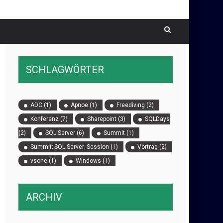
SCHLAGWÖRTER
ADC
(1)
Apnoe
(1)
Freediving
(2)
Konferenz
(7)
Sharepoint
(3)
SQLDays
(2)
SQL Server
(6)
Summit
(1)
Summit; SQL Server; Session
(1)
Vortrag
(2)
vsone
(1)
Windows
(1)
ARCHIV