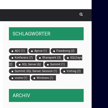
SCHLAGWÖRTER
ADC
(1)
Apnoe
(1)
Freediving
(2)
Konferenz
(7)
Sharepoint
(3)
SQLDays
(2)
SQL Server
(6)
Summit
(1)
Summit; SQL Server; Session
(1)
Vortrag
(2)
vsone
(1)
Windows
(1)
ARCHIV