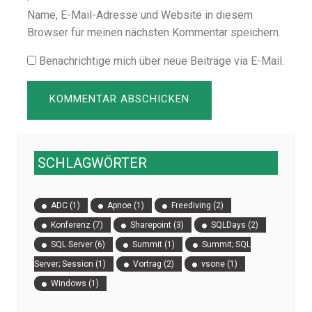
Name, E-Mail-Adresse und Website in diesem
Browser für meinen nächsten Kommentar speichern.
Benachrichtige mich über neue Beiträge via E-Mail.
SCHLAGWÖRTER
ADC
(1)
Apnoe
(1)
Freediving
(2)
Konferenz
(7)
Sharepoint
(3)
SQLDays
(2)
SQL Server
(6)
Summit
(1)
Summit; SQL
Server; Session
(1)
Vortrag
(2)
vsone
(1)
Windows
(1)