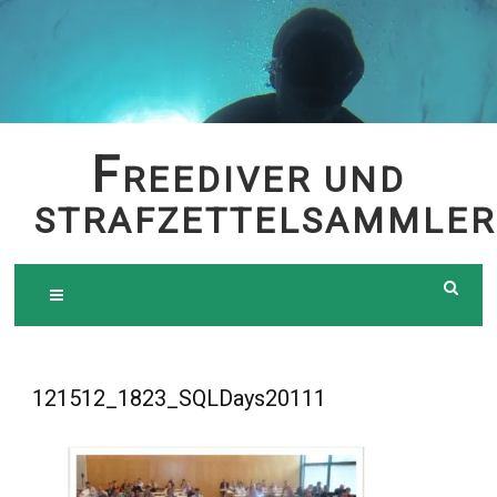
Skip
to
content
F
REEDIVER UND
STRAFZETTELSAMMLER
121512_1823_SQLDays20111