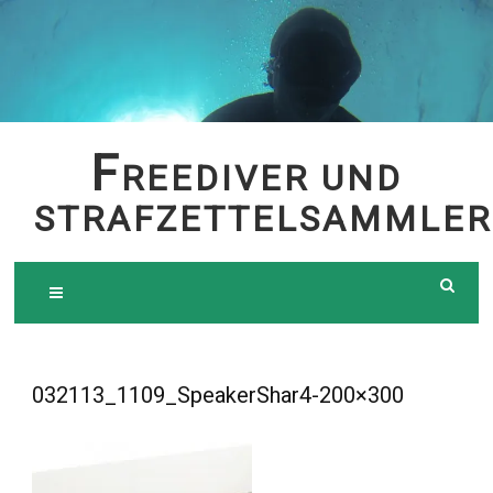
Skip
to
content
F
REEDIVER UND
STRAFZETTELSAMMLER
032113_1109_SpeakerShar4-200×300