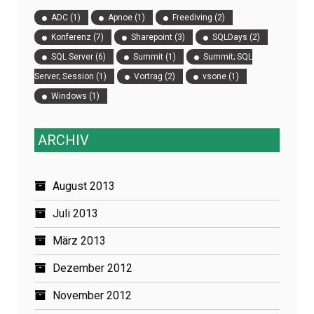
ADC
(1)
Apnoe
(1)
Freediving
(2)
Konferenz
(7)
Sharepoint
(3)
SQLDays
(2)
SQL Server
(6)
Summit
(1)
Summit; SQL
Server; Session
(1)
Vortrag
(2)
vsone
(1)
Windows
(1)
ARCHIV
August 2013
Juli 2013
März 2013
Dezember 2012
November 2012