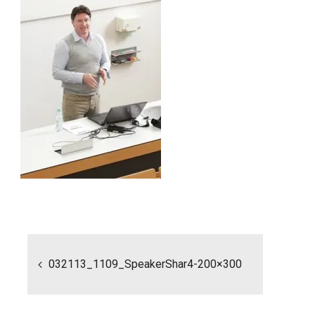
Beitragsnavigation
032113_1109_SpeakerShar4-200×300