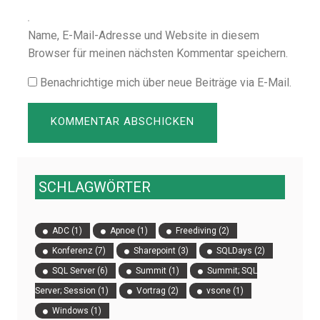
Name, E-Mail-Adresse und Website in diesem
Browser für meinen nächsten Kommentar speichern.
Benachrichtige mich über neue Beiträge via E-Mail.
SCHLAGWÖRTER
ADC
(1)
Apnoe
(1)
Freediving
(2)
Konferenz
(7)
Sharepoint
(3)
SQLDays
(2)
SQL Server
(6)
Summit
(1)
Summit; SQL
Server; Session
(1)
Vortrag
(2)
vsone
(1)
Windows
(1)