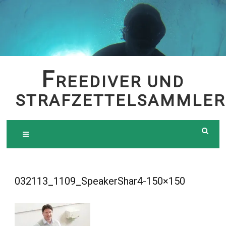
Skip
to
content
F
REEDIVER UND
STRAFZETTELSAMMLER
032113_1109_SpeakerShar4-150×150