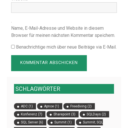
Name, E-Mail-Adresse und Website in diesem
Browser für meinen nächsten Kommentar speichern.
Benachrichtige mich über neue Beiträge via E-Mail.
SCHLAGWÖRTER
ADC
(1)
Apnoe
(1)
Freediving
(2)
Konferenz
(7)
Sharepoint
(3)
SQLDays
(2)
SQL Server
(6)
Summit
(1)
Summit; SQL