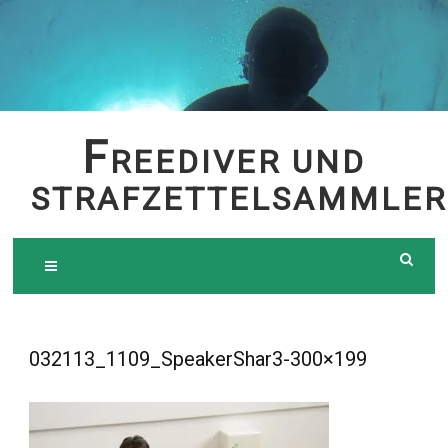
Skip
to
content
F
REEDIVER UND
STRAFZETTELSAMMLER
032113_1109_SpeakerShar3-300×199