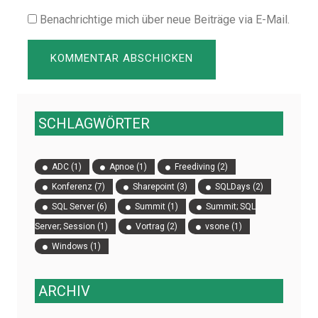
Benachrichtige mich über neue Beiträge via E-Mail.
SCHLAGWÖRTER
ADC
(1)
Apnoe
(1)
Freediving
(2)
Konferenz
(7)
Sharepoint
(3)
SQLDays
(2)
SQL Server
(6)
Summit
(1)
Summit; SQL
Server; Session
(1)
Vortrag
(2)
vsone
(1)
Windows
(1)
ARCHIV