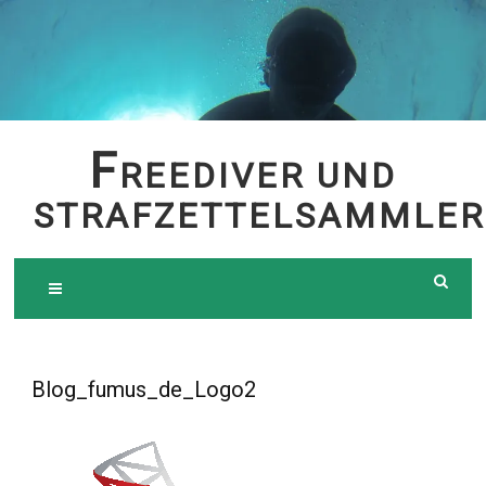
Skip
to
content
F
REEDIVER UND
STRAFZETTELSAMMLER
Blog_fumus_de_Logo2