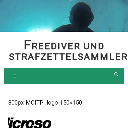
Skip
to
content
F
REEDIVER UND
STRAFZETTELSAMMLER
800px-MCITP_logo-150×150