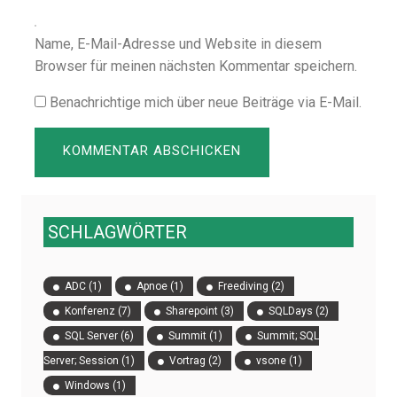
Name, E-Mail-Adresse und Website in diesem
Browser für meinen nächsten Kommentar speichern.
Benachrichtige mich über neue Beiträge via E-Mail.
SCHLAGWÖRTER
ADC
(1)
Apnoe
(1)
Freediving
(2)
Konferenz
(7)
Sharepoint
(3)
SQLDays
(2)
SQL Server
(6)
Summit
(1)
Summit; SQL
Server; Session
(1)
Vortrag
(2)
vsone
(1)
Windows
(1)